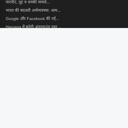
मारपीट, लूट व धमकी मामले...
भारत की बदलती अर्थव्यवस्था: आम...
Google और Facebook की नई...
Haryana में बनेगी अंडरग्राउंड नहर,...
Hisar वालों के लिए अच्छी...
CONTACT US
📩 info@hindustanekta.com
सब्सक्राइब
FOLLOW US ON
© 2026 Hindustan Ekta. Managed by
Digital Arka
. All Rights
Reserved.