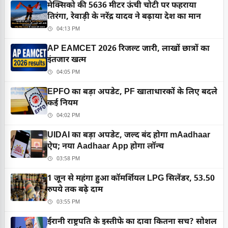
मेक्सिको की 5636 मीटर ऊंची चोटी पर फहराया
तिरंगा, रेवाड़ी के नरेंद्र यादव ने बढ़ाया देश का मान
04:13 PM
AP EAMCET 2026 रिजल्ट जारी, लाखों छात्रों का
इंतजार खत्म
04:05 PM
EPFO का बड़ा अपडेट, PF खाताधारकों के लिए बदले
कई नियम
04:02 PM
UIDAI का बड़ा अपडेट, जल्द बंद होगा mAadhaar
ऐप; नया Aadhaar App होगा लॉन्च
03:58 PM
1 जून से महंगा हुआ कॉमर्शियल LPG सिलेंडर, 53.50
रुपये तक बढ़े दाम
03:55 PM
ईरानी राष्ट्रपति के इस्तीफे का दावा कितना सच? सोशल