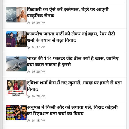
फिटकरी का ऐसे करें इस्तेमाल, चेहरे पर आएगी
प्राकृतिक रौनक
03:39 PM
काकरोच जनता पार्टी को लेकर नई बहस, रैपर सैंटी
शर्मा के बयान से बढ़ा विवाद
03:37 PM
भारत की 114 फाइटर जेट डील क्यों है खास, जानिए
क्या बदल सकता है इससे
03:30 PM
ट्विशा शर्मा केस में नए खुलासे, गवाह पर हमले से बढ़ा
विवाद
02:28 PM
अनुष्का ने किसी और को लगाया गले, विराट कोहली
का रिएक्शन बना चर्चा का विषय
04:15 PM