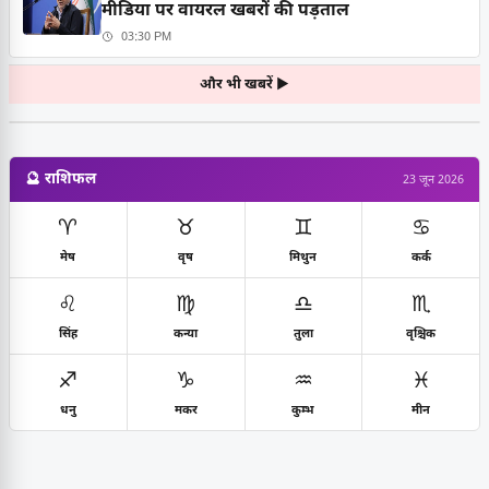
मीडिया पर वायरल खबरों की पड़ताल
03:30 PM
और भी खबरें ▶
🔮 राशिफल
23 जून 2026
♈
♉
♊
♋
मेष
वृष
मिथुन
कर्क
♌
♍
♎
♏
सिंह
कन्या
तुला
वृश्चिक
♐
♑
♒
♓
धनु
मकर
कुम्भ
मीन