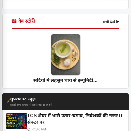
📖 वेब स्टोरी
सभी देखें ▶
सर्दियों में लहसुन चाय से इम्यूनिटी...
सुपरफास्ट न्यूज़
⚡
सबसे कम समय में सबसे ज्यादा खबरें
TCS शेयर में भारी उतार-चढ़ाव, निवेशकों की नजर IT
सेक्टर पर
01:40 PM