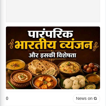
0
News on
G