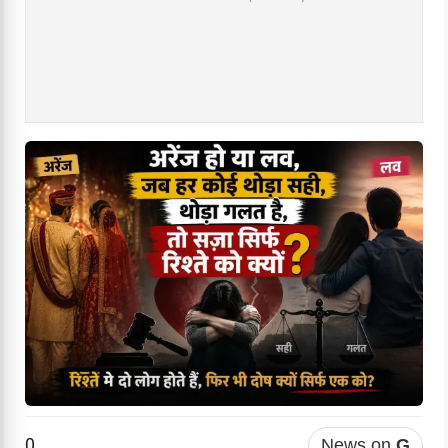
0
News on
G