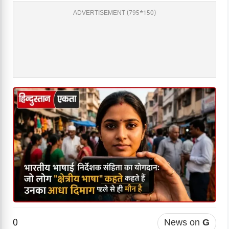
ADVERTISEMENT (795*150)
0
News on
G