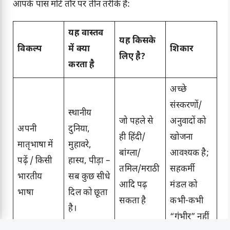
आपके पास मोटे तौर पर तीन तरीके हैं:
यह वास्तव
यह किसके
विकल्प
में क्या
शिकार
लिए है?
करता है
अच्छे
संस्करणों/
स्थानीय
जो पहले से
अनुवादों को
अपनी
दुनिया,
ही हिंदी/
खोजना
मातृभाषा में
मुहावरे,
बांग्ला/
आवश्यक है;
पढ़ें / किसी
हास्य, पीड़ा –
तमिल/मराठी
सहकर्मी
भारतीय
सब कुछ सीधे
आदि पढ़
मंडल को
भाषा
दिल को छूता
सकता है
कभी-कभी
है।
“गंभीर” नहीं