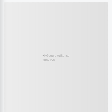
📢 Google AdSense
300×250