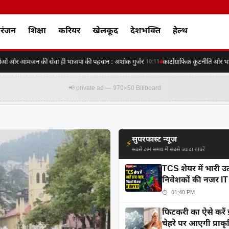
रंजन
शिक्षा
करियर
खेलकूद
देशभक्ति
हेल्थ
ं और आमजन की सेवा ही भाजपा की पहचान : अशोक गुर्जर
कार्टोग्राफिक कूटनीति और भारत-
10:11
📢 private ad — 970×50 Billboard
सुपरफास्ट न्यूज़
⚡
सबसे कम समय में सबसे ज्यादा खबरें
TCS शेयर में भारी उ
निवेशकों की नजर IT 
01:40 PM
फिटकरी का ऐसे करें 
चेहरे पर आएगी प्रा