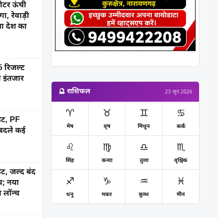
ीटर ऊंची
ा, रेवाड़ी
ाया देश का
रिजल्ट
ा इंतजार
🔮 राशिफल
23 जून 2026
♈
♉
♊
♋
ेट, PF
मेष
वृष
मिथुन
कर्क
 बदले कई
♌
♍
♎
♏
सिंह
कन्या
तुला
वृश्चिक
ट, जल्द बंद
♐
♑
♒
♓
; नया
 लॉन्च
धनु
मकर
कुम्भ
मीन