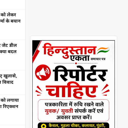
 को लेकर
र्मा के बयान
 जेट डील
 क्या बदल
नए खुलासे,
ा विवाद
र को लगाया
ा रिएक्शन