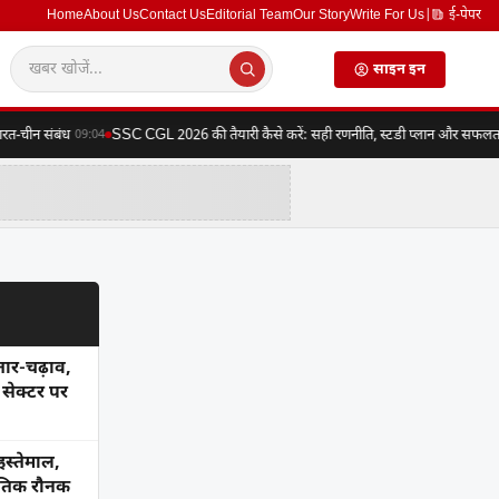
Home
About Us
Contact Us
Editorial Team
Our Story
Write For Us
|
ई-पेपर
साइन इन
चीन संबंध
SSC CGL 2026 की तैयारी कैसे करें: सही रणनीति, स्टडी प्लान और सफलता का प
09:04
तार-चढ़ाव,
सेक्टर पर
इस्तेमाल,
कृतिक रौनक