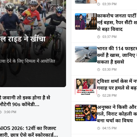
03:39 PM
काकरोच जनता पार्टी
नई बहस, रैपर सैंटी श
से बढ़ा विवाद
ल राइड ने खींचा
03:37 PM
भारत की 114 फाइटर
क्यों है खास, जानिए
़ावा देने के लिए शिमला में आयोजित
सकता है इससे
03:30 PM
ट्विशा शर्मा केस में 
गवाह पर हमले से बढ़
02:28 PM
है जवानी तो इश्क होना है से
लौटेगी 90s कॉमेडी...
अनुष्का ने किसी औ
3:00 PM
गले, विराट कोहली क
बना चर्चा का विषय
NIOS 2026: 12वीं का रिजल्ट
04:15 PM
जारी, छात्र ऐसे करें स्कोरकार्ड...