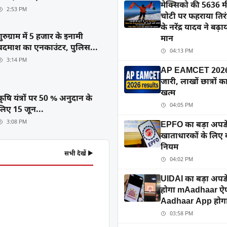
मेक्सिको की 5636 म
2:53 PM
चोटी पर फहराया तिरंग
के नरेंद्र यादव ने बढ़
गुरुग्राम में 5 हजार के इनामी
मान
बदमाश का एनकाउंटर, पुलिस...
04:13 PM
3:14 PM
AP EAMCET 2026 
जारी, लाखों छात्रों क
खत्म
कृषि यंत्रों पर 50 % अनुदान के
04:05 PM
लिए 15 जून...
3:08 PM
EPFO का बड़ा अपड
खाताधारकों के लिए
नियम
सभी देखें ▶
04:02 PM
UIDAI का बड़ा अपडे
होगा mAadhaar ऐप
Aadhaar App होगा
03:58 PM