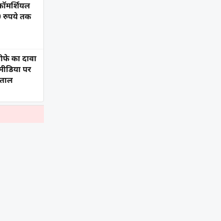
कॉमर्शियल
 रुपये तक
्तीफे का दावा
ीडिया पर
़ताल