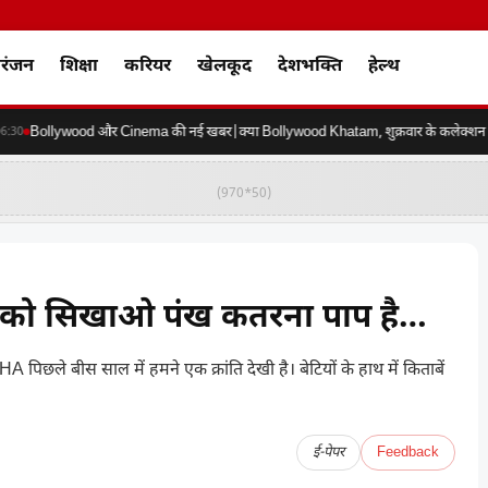
रंजन
शिक्षा
करियर
खेलकूद
देशभक्ति
हेल्थ
Bollywood और Cinema की नई खबर|क्या Bollywood Khatam, शुक्रवार के कलेक्शन की कर
0
(970*50)
टे को सिखाओ पंख कतरना पाप है…
े बीस साल में हमने एक क्रांति देखी है। बेटियों के हाथ में किताबें
ई-पेपर
Feedback