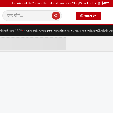
Home
About Us
Contact Us
Editorial Team
Our Story
Write For Us
|
ई-पेपर
साइन इन
ें जांच
भारतीय त्यौहार और उनका सांस्कृतिक महत्व: महज एक त्योहार नहीं, बल्कि एक संपूर्
15:50