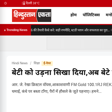
|
🌡️ दिल्ली 38°C
होम
पॉलिटिक्स
मनो
SSC CGL 2026 की तैयारी कैसे करें: सही रणनीति, स्टडी प्लान और सफलता का पूरा...
Trending News
06:3
Hindi News
/
शिक्षा
ई-पेपर
बेटी को उड़ना सिखा दिया,अब बे
आर. जे. रेखा क्रिस्टल वॉयस,आकाशवाणी FM Gold 100.1RJ REKHA पिछल
थमाईं, कंधे पर बस्ता टाँगा, पैरों में हौसले के जूते पहनाए। हमने...