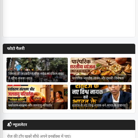
फोटो गैलरी
शिमला-की-सड़कों-पर-हरित-संदेश-साइकिल-राइड-
ने-खींचा-सबका-ध्यान
पारंपरिक-भारतीय-व्यंजन-और-इसकी-विशेषता
पर्यावरण-संरक्षण-और-जलवायु-परिवर्तन
शतरंज-के-नए-विश्व-नायक-बने-भारत-के-प्रज्ञानंद
📬 न्यूज़लेटर
रोज़ की टॉप खबरें सीधे अपने इनबॉक्स में पाएं।