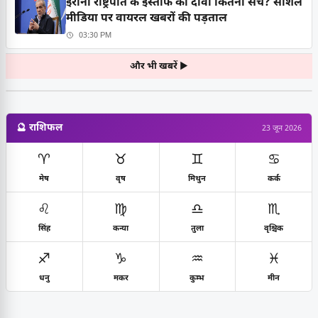
ईरानी राष्ट्रपति के इस्तीफे का दावा कितना सच? सोशल
मीडिया पर वायरल खबरों की पड़ताल
03:30 PM
और भी खबरें ▶
🔮 राशिफल
23 जून 2026
♈
♉
♊
♋
मेष
वृष
मिथुन
कर्क
♌
♍
♎
♏
सिंह
कन्या
तुला
वृश्चिक
♐
♑
♒
♓
धनु
मकर
कुम्भ
मीन