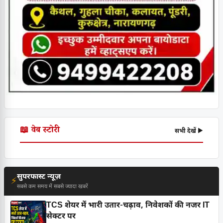
📖 वेब स्टोरी
सभी देखें ▶
सुपरफास्ट न्यूज़
⚡
सबसे कम समय में सबसे ज्यादा खबरें
TCS शेयर में भारी उतार-चढ़ाव, निवेशकों की नजर IT
सेक्टर पर