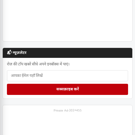
📬 न्यूज़लेटर
रोज़ की टॉप खबरें सीधे अपने इनबॉक्स में पाएं।
सब्सक्राइब करें
Private Ad-303*455