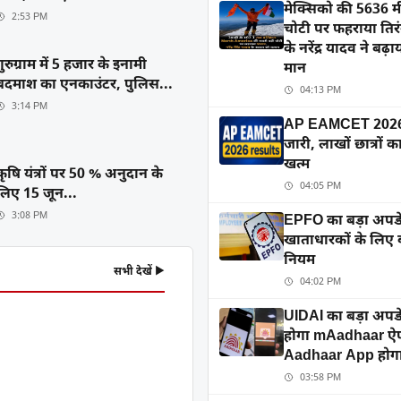
मेक्सिको की 5636 म
2:53 PM
चोटी पर फहराया तिरंग
के नरेंद्र यादव ने बढ़
गुरुग्राम में 5 हजार के इनामी
मान
बदमाश का एनकाउंटर, पुलिस...
04:13 PM
3:14 PM
AP EAMCET 2026 
जारी, लाखों छात्रों क
खत्म
कृषि यंत्रों पर 50 % अनुदान के
04:05 PM
लिए 15 जून...
3:08 PM
EPFO का बड़ा अपड
खाताधारकों के लिए
नियम
सभी देखें ▶
04:02 PM
UIDAI का बड़ा अपडे
होगा mAadhaar ऐप
Aadhaar App होगा
03:58 PM