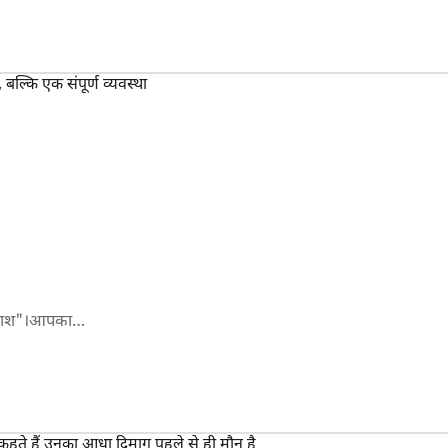
 अवकाश"।आपका…