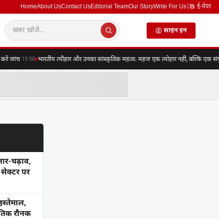
Home
About Us
Contact Us
Editorial Team
Our Story
Write For Us
|
ई-पेपर
साइन इन
जांच
भारतीय त्यौहार और उनका सांस्कृतिक महत्व: महज एक त्योहार नहीं, बल्कि एक संपूर्ण व
15:50
तार-चढ़ाव,
सेक्टर पर
इस्तेमाल,
कृतिक रौनक