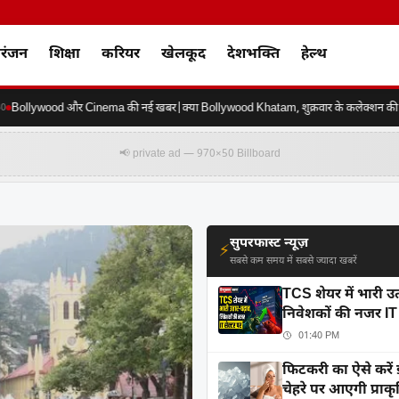
रंजन
शिक्षा
करियर
खेलकूद
देशभक्ति
हेल्थ
ollywood और Cinema की नई खबर|क्या Bollywood Khatam, शुक्रवार के कलेक्शन की करें 
📢 private ad — 970×50 Billboard
सुपरफास्ट न्यूज़
⚡
सबसे कम समय में सबसे ज्यादा खबरें
TCS शेयर में भारी उ
निवेशकों की नजर IT 
01:40 PM
फिटकरी का ऐसे करें 
चेहरे पर आएगी प्रा