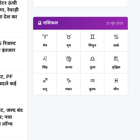
ीटर ऊंची
ा, रेवाड़ी
ाया देश का
🔮 राशिफल
23 जून 2026
♈
♉
♊
♋
रिजल्ट
मेष
वृष
मिथुन
कर्क
ा इंतजार
♌
♍
♎
♏
सिंह
कन्या
तुला
वृश्चिक
ेट, PF
♐
♑
♒
♓
 बदले कई
धनु
मकर
कुम्भ
मीन
ट, जल्द बंद
; नया
 लॉन्च