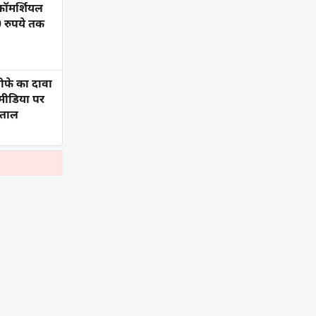
कॉमर्शियल
 रुपये तक
्तीफे का दावा
ीडिया पर
़ताल