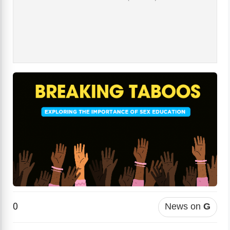
0
News on
G