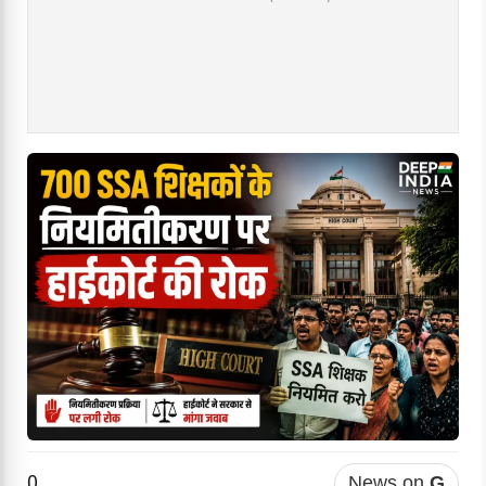
0
News on
G