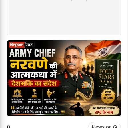
0
News on
G