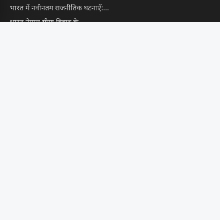
भारत में नवीनतम राजनीतिक घटनाएँ:...
भारत नेपाल सीमा विवाद के...
नवीनतम चुनाव परिणाम: उम्मीद है...
शिक्षा
भारतीय भाषाई निर्देशक संहिता का...
भारत में शिक्षा के अन्य...
तकनीकी शिक्षा और कौशल विकास...
बेटी को उड़ना सिखा दिया,अब...
Media पाठ्यक्रमों में दाखिले से...
खबरें
भारत की बदलती अर्थव्यवस्था: आम...
Google और Facebook की नई...
Haryana में बनेगी अंडरग्राउंड नहर,...