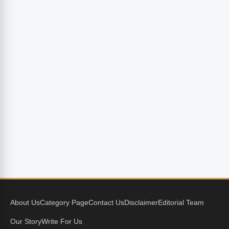
About Us
Category Page
Contact Us
Disclaimer
Editorial Team
Our Story
Write For Us