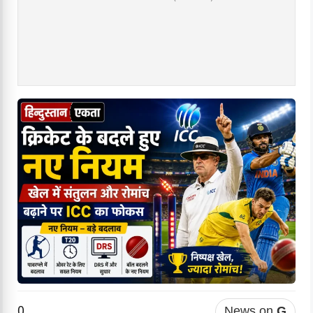
0
News on
G