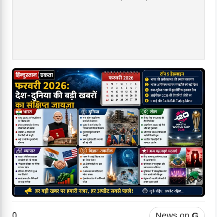
0
News on
G