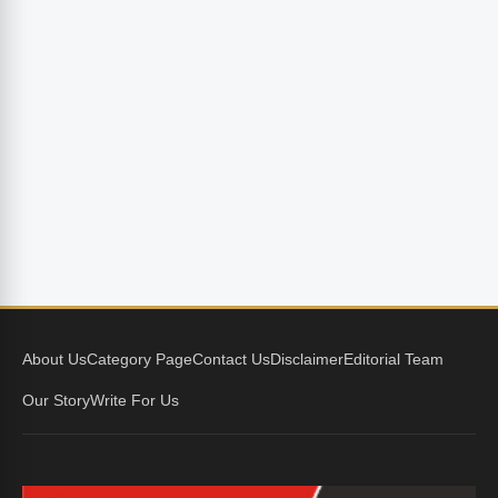
About Us
Category Page
Contact Us
Disclaimer
Editorial Team
Our Story
Write For Us