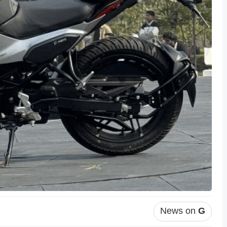
News on
G