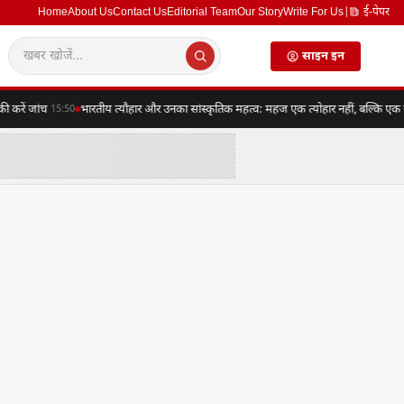
Home
About Us
Contact Us
Editorial Team
Our Story
Write For Us
|
ई-पेपर
साइन इन
ें जांच
भारतीय त्यौहार और उनका सांस्कृतिक महत्व: महज एक त्योहार नहीं, बल्कि एक संपूर्
15:50