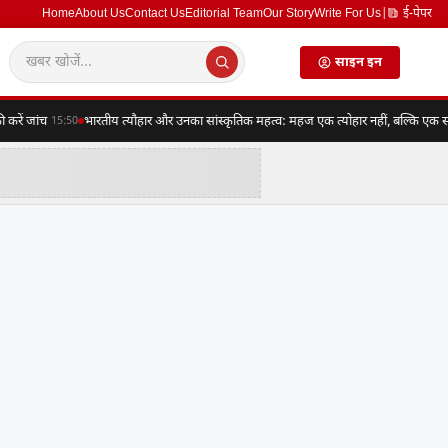
Home
About Us
Contact Us
Editorial Team
Our Story
Write For Us
|
ई-पेपर
साइन इन
ं जांच
भारतीय त्यौहार और उनका सांस्कृतिक महत्व: महज एक त्योहार नहीं, बल्कि एक संपूर्ण 
15:50