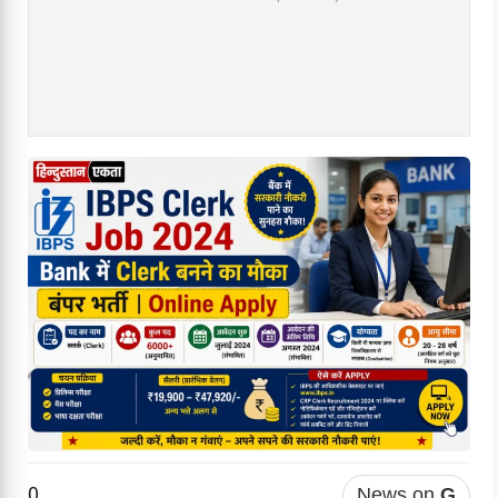
0
News on
G