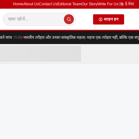
Home
About Us
Contact Us
Editorial Team
Our Story
Write For Us
|
ई-पेपर
साइन इन
जांच
भारतीय त्यौहार और उनका सांस्कृतिक महत्व: महज एक त्योहार नहीं, बल्कि एक संपूर्ण व्
15:50