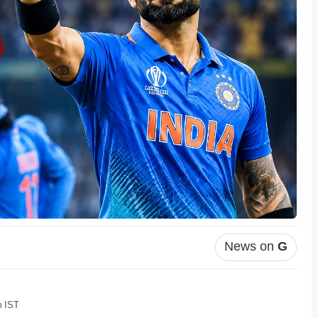
News on
G
m IST