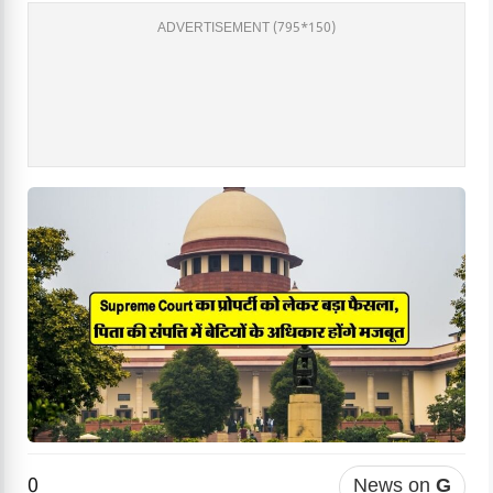
ADVERTISEMENT (795*150)
0
News on
G