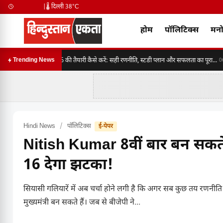
|
🌡️ दिल्ली 38°C
होम
पॉलिटिक्स
मनो
SSC CGL 2026 की तैयारी कैसे करें: सही रणनीति, स्टडी प्लान और सफलता का पूरा...
Trending News
06:30
Hindi News
/
पॉलिटिक्स
ई-पेपर
Nitish Kumar 8वीं बार बन सकते
16 देगा झटका!
सियासी गलियारें में अब चर्चा होने लगी है कि अगर सब कुछ तय रणनी
मुख्यमंत्री बन सकते हैं। जब से बीजेपी ने...