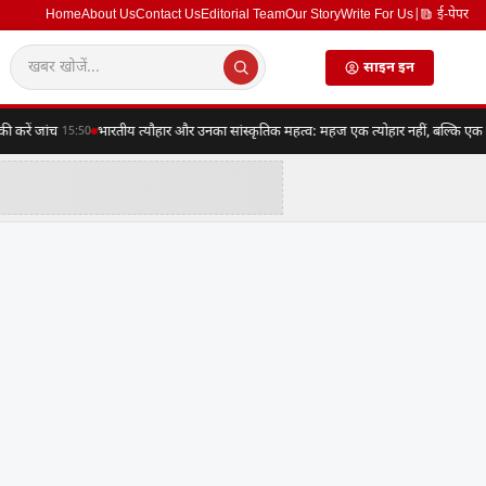
Home
About Us
Contact Us
Editorial Team
Our Story
Write For Us
|
ई-पेपर
साइन इन
ें जांच
भारतीय त्यौहार और उनका सांस्कृतिक महत्व: महज एक त्योहार नहीं, बल्कि एक संपूर्
15:50