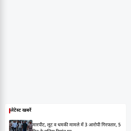
लेटेस्ट खबरें
मारपीट, लूट व धमकी मामले में 3 आरोपी गिरफ्तार, 5