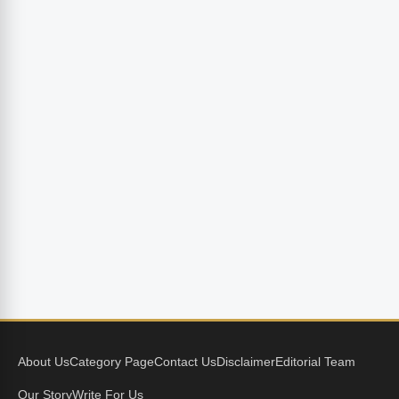
About Us
Category Page
Contact Us
Disclaimer
Editorial Team
Our Story
Write For Us