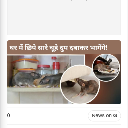
0
News on
G