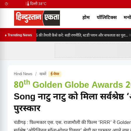
|
🌡️ दिल्ली 38°C
होम
पॉलिटिक्स
मनो
SSC CGL 2026 की तैयारी कैसे करें: सही रणनीति, स्टडी प्लान और सफलता का पूरा...
Trending News
06:
Hindi News
/
खबरें
ई-पेपर
th
80
Golden Globe Awards 2
Song नाटु नाटु को मिला सर्वश्रे
पुरस्कार
चंडीगढ़ : फिल्मकार एस. एस. राजामौली की फिल्म ‘RRR’ ने Golden 
सर्वश्रेष्ठ ‘ओरिजिनल सॉन्ग-मोशन पिक्चर’ श्रेणी का पुरस्कार अपने नाम