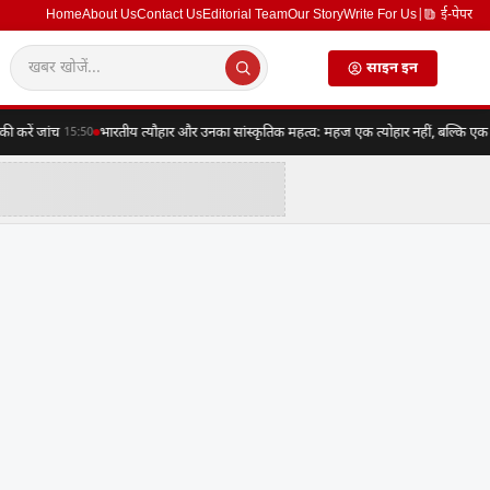
Home
About Us
Contact Us
Editorial Team
Our Story
Write For Us
|
ई-पेपर
साइन इन
रें जांच
भारतीय त्यौहार और उनका सांस्कृतिक महत्व: महज एक त्योहार नहीं, बल्कि एक संपूर
15:50