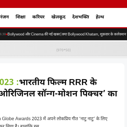
रंजन
शिक्षा
करियर
खेलकूद
देशभक्ति
हेल्थ
Bollywood और Cinema की नई खबर|क्या Bollywood Khatam, शुक्रवार के कलेक्शन की क
30
(970*50)
023 :
भारतीय फिल्म RRR के
ष्ठ ‘ओरिजिनल सॉन्ग-मोशन पिक्चर’ का
Globe Awards 2023 में अपने लोकप्रिय गीत ‘नाटु नाटु’ के लिए
 कर लिया है। हालांकि इस...