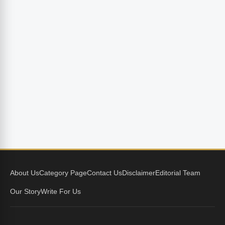
About Us
Category Page
Contact Us
Disclaimer
Editorial Team
Our Story
Write For Us