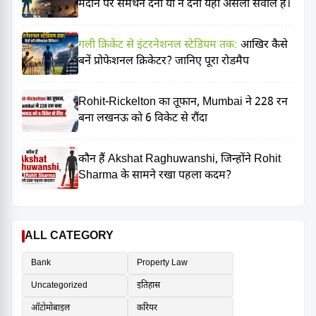
मैदान पर समर्थन देना या न देना यही असली सवाल है।
गली क्रिकेट से इंटरनेशनल स्टेडियम तक:
आखिर कैसे
बनें प्रोफेशनल क्रिकेटर? जानिए पूरा रोडमैप
Rohit-Rickelton का तूफान, Mumbai ने 228 रन
बना लखनऊ को 6 विकेट से रौंदा
कौन हैं Akshat Raghuwanshi, जिन्होंने Rohit
Sharma के सामने रखा पहला कदम?
ALL CATEGORY
Bank
Property Law
Uncategorized
इतिहास
ऑटोमोबाइल
करियर