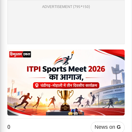
ADVERTISEMENT (795*150)
0
News on
G