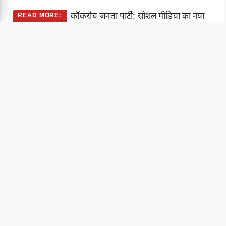
कॉकरोच जनता पार्टी: सोशल मीडिया का नया
READ MORE:
तूफान या युवाओं की डिजिटल नाराजगी?
भारत के कई बड़े खिलाड़ी रणजी क्रिकेट से ही आगे बढ़े हैं।
IPL ने कैसे बदल दी युवाओं की जिंदगी?
IPL ने भारतीय क्रिकेट को पूरी तरह बदल दिया है। अब छोटे शहरों
और गांवों के खिलाड़ियों को भी बड़ा मंच मिलने लगा है।
आज IPL में अच्छा प्रदर्शन करने वाला खिलाड़ी कुछ ही समय में
राष्ट्रीय टीम तक पहुंच सकता है। कई अनजान खिलाड़ियों ने IPL के
जरिए रातोंरात पहचान बनाई।
IPL तक पहुंचने का रास्ता
घरेलू क्रिकेट में अच्छा प्रदर्शन