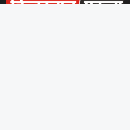
हिंदुस्तान एकता समर्पित पत्रकारों की एक पहल है, जो बिना किसी दबाव या
पक्षपात के जनता तक सच्ची और निष्पक्ष खबरें पहुँचाने के लिए प्रतिबद्ध है।
पॉलिटिक्स
क्या नए राजनीतिक युग की...
भारत दुनिया में क्या कर...
भारत में नवीनतम राजनीतिक घटनाएँ:...
भारत नेपाल सीमा विवाद के...
नवीनतम चुनाव परिणाम: उम्मीद है...
शिक्षा