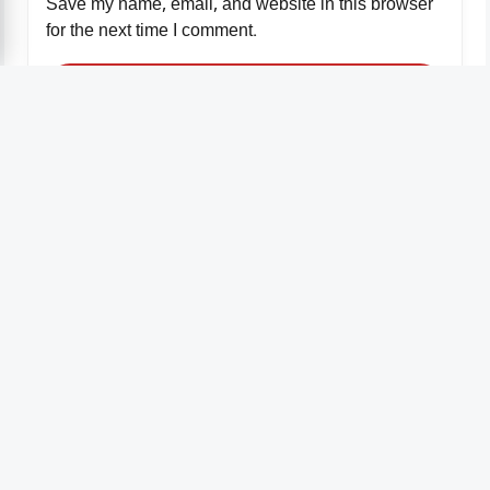
Save my name, email, and website in this browser
for the next time I comment.
संबंधित खबरें
किरायेदार को घर से कैसे निकालें? सही कानूनी तरीका, नोटिस, कोर्ट
प्रोसेस और मकान मालिक के अधिकार
21 May 2026