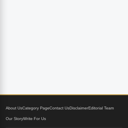
About Us
Category Page
Contact Us
Disclaimer
Editorial Team
Our Story
Write For Us