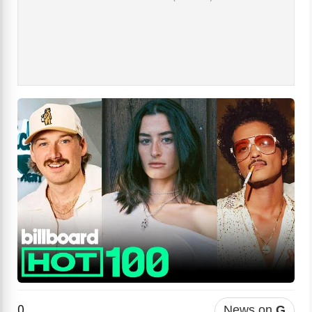
0
News on
G