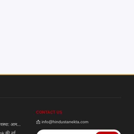
CONTACT US
📩 info@hindustanekta.com
वस्था: आम...
k की नई...