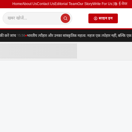
Home
About Us
Contact Us
Editorial Team
Our Story
Write For Us
|
ई-पेपर
साइन इन
ें जांच
भारतीय त्यौहार और उनका सांस्कृतिक महत्व: महज एक त्योहार नहीं, बल्कि एक संपूर
15:50