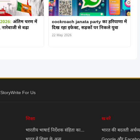
 2026:
अंतिम चरण में
cockroach janata party का हरियाणा में
 नारेबाजी से बढ़ा
दिख रहा इफेक्ट, सड़कों पर निकले युवा
22 May 2026
 Story
Write For Us
शिक्षा
खबरें
भारतीय भाषाई निर्देशक संहिता का...
भारत की बदलती अर्थव्य
भारत में शिक्षा के अन्य...
Google और Faceboo