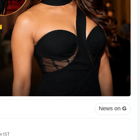
News on
G
pm IST