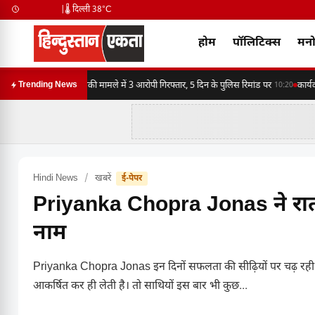
|
🌡️ दिल्ली 38°C
होम
पॉलिटिक्स
मनो
मारपीट, लूट व धमकी मामले में 3 आरोपी गिरफ्तार, 5 दिन के पुलिस रिमांड पर
कार्यकर
Trending News
10:20
Hindi News
/
खबरें
ई-पेपर
Priyanka Chopra Jonas ने रात का
नाम
Priyanka Chopra Jonas इन दिनों सफलता की सीढ़ियों पर चढ़ रही है
आकर्षित कर ही लेती है। तो साथियों इस बार भी कुछ...