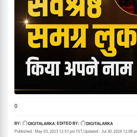
0
BY:
EDITED BY:
DIGITALARKA
|
DIGITALARKA
Published : May 03, 2023 12:57 pm IST,
Updated : Jul 30, 2026 12:08 