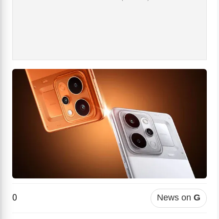
0
News on
G