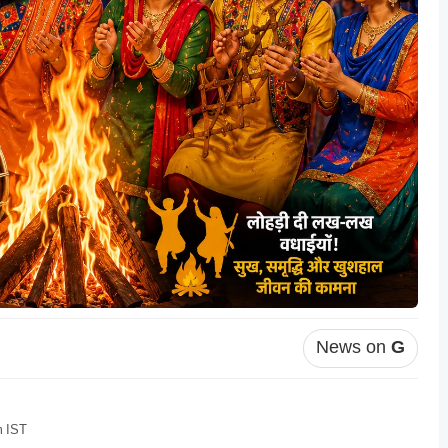
News on
G
m IST