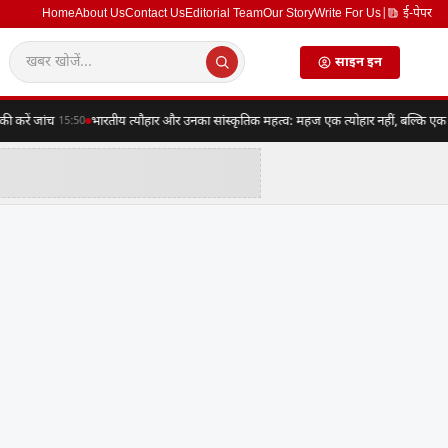
Home
About Us
Contact Us
Editorial Team
Our Story
Write For Us
|
ई-पेपर
साइन इन
ें जांच
भारतीय त्यौहार और उनका सांस्कृतिक महत्व: महज एक त्योहार नहीं, बल्कि एक संपूर्
15:50