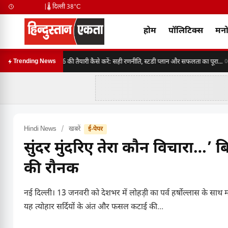
|
🌡️ दिल्ली 38°C
होम
पॉलिटिक्स
मनो
SSC CGL 2026 की तैयारी कैसे करें: सही रणनीति, स्टडी प्लान और सफलता का पूरा...
Trending News
06:3
Hindi News
/
खबरें
ई-पेपर
सुंदर मुंदरिए तेरा कौन विचारा…’ 
की रौनक
नई दिल्ली। 13 जनवरी को देशभर में लोहड़ी का पर्व हर्षोल्लास के साथ म
यह त्योहार सर्दियों के अंत और फसल कटाई की...