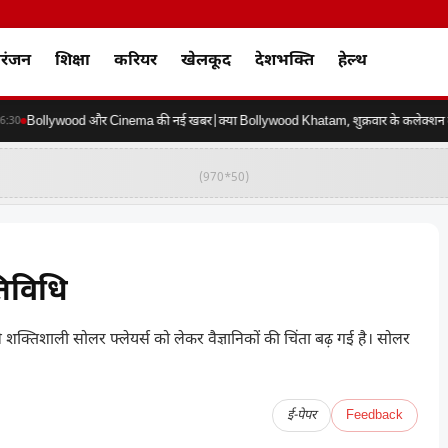
रंजन
शिक्षा
करियर
खेलकूद
देशभक्ति
हेल्थ
Bollywood और Cinema की नई खबर|क्या Bollywood Khatam, शुक्रवार के कलेक्शन की कर
0
(970*50)
तिविधि
 शक्तिशाली सोलर फ्लेयर्स को लेकर वैज्ञानिकों की चिंता बढ़ गई है। सोलर
ई-पेपर
Feedback