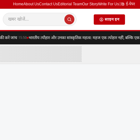
Home
About Us
Contact Us
Editorial Team
Our Story
Write For Us
|
ई-पेपर
साइन इन
ें जांच
भारतीय त्यौहार और उनका सांस्कृतिक महत्व: महज एक त्योहार नहीं, बल्कि एक संपूर
15:50