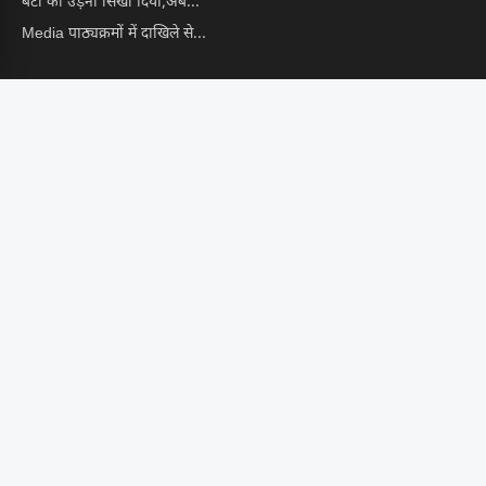
बेटी को उड़ना सिखा दिया,अब...
Media पाठ्यक्रमों में दाखिले से...
खबरें
मारपीट, लूट व धमकी मामले...
भारत की बदलती अर्थव्यवस्था: आम...
Google और Facebook की नई...
Haryana में बनेगी अंडरग्राउंड नहर,...
Hisar वालों के लिए अच्छी...
CONTACT US
📩 info@hindustanekta.com
सब्सक्राइब
FOLLOW US ON