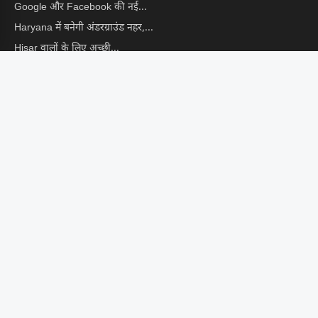
Google और Facebook की नई...
Haryana में बनेगी अंडरग्राउंड नहर,...
Hisar वालों के लिए अच्छी...
Guar Mandi Bhav : मंडियों...
CONTACT US
📩 info@hindustanekta.com
सब्सक्राइब
FOLLOW US ON
© 2026 Hindustan Ekta. Managed by
Digital Arka
. All Rights
Reserved.
Privacy Policy
|
Terms & Conditions