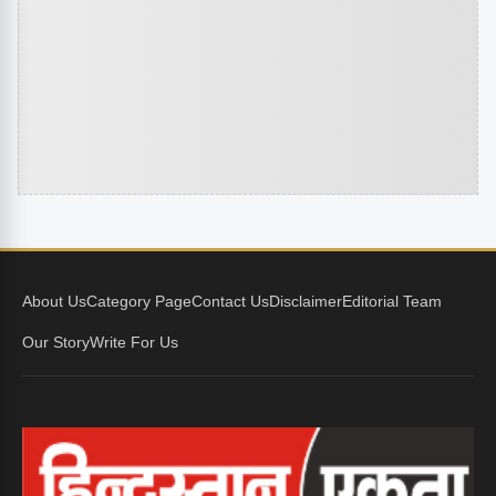
About Us
Category Page
Contact Us
Disclaimer
Editorial Team
Our Story
Write For Us