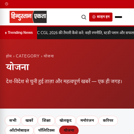
साइन इन
SSC CGL 2026 की तैयारी कैसे करें: सही रणनीति, स्टडी प्लान और सफलता 
Trending News
होम
› CATEGORY › योजना
योजना
देश-विदेश से चुनी हुई ताज़ा और महत्वपूर्ण खबरें — एक ही जगह।
सभी
खबरें
शिक्षा
खेलकूद
मनोरंजन
करियर
ऑटोमोबाइल
पॉलिटिक्स
योजना