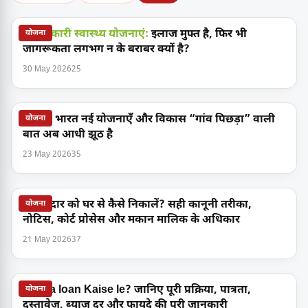
नई सरकारी स्वास्थ्य योजनाएं:
इलाज मुफ्त है, फिर भी
योजना
जागरूकता लगभग न के बराबर क्यों है?
30 May 2026
25
ग्रामीण भारत नई योजनाएँ और विकास “गांव पिछड़ा” वाली
योजना
बात अब आधी झूठ है
23 May 2026
35
किरायेदार को घर से कैसे निकालें? सही कानूनी तरीका,
योजना
नोटिस, कोर्ट प्रोसेस और मकान मालिक के अधिकार
21 May 2026
37
Mudra loan Kaise le? जानिए पूरी प्रक्रिया, पात्रता,
योजना
दस्तावेज, ब्याज दर और फायदे की पूरी जानकारी