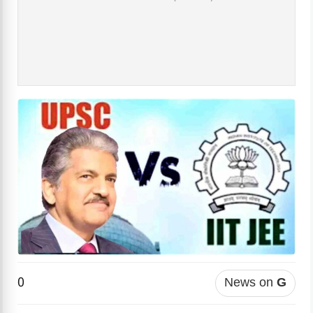
0
News on
G