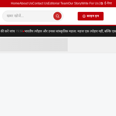
Home
About Us
Contact Us
Editorial Team
Our Story
Write For Us
|
ई-पेपर
साइन इन
रें जांच
भारतीय त्यौहार और उनका सांस्कृतिक महत्व: महज एक त्योहार नहीं, बल्कि एक संपूर
15:50