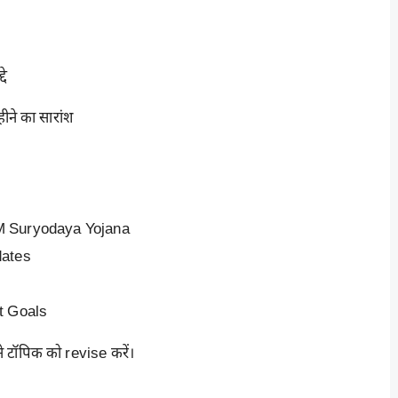
दे
ने का सारांश
 PM Suryodaya Yojana
dates
t Goals
 टॉपिक को revise करें।