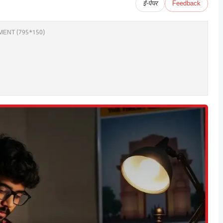
ई-पेपर
Feedback
ENT (795*150)