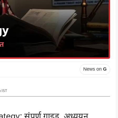
News on
G
m IST
gy: संपूर्ण गाइड, अध्ययन