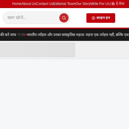
Home
About Us
Contact Us
Editorial Team
Our Story
Write For Us
|
ई-पेपर
साइन इन
ें जांच
भारतीय त्यौहार और उनका सांस्कृतिक महत्व: महज एक त्योहार नहीं, बल्कि एक संपूर्
15:50