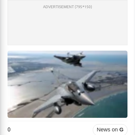
ADVERTISEMENT (795*150)
0
News on
G