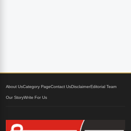
About Us
Category Page
Contact Us
Disclaimer
Editorial Team
Our Story
Write For Us