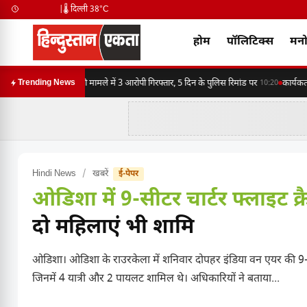
|
🌡️ दिल्ली 38°C
होम
पॉलिटिक्स
मनो
मारपीट, लूट व धमकी मामले में 3 आरोपी गिरफ्तार, 5 दिन के पुलिस रिमांड पर
कार्यकर्त
Trending News
10:20
Hindi News
/
खबरें
ई-पेपर
ओडिशा में 9-सीटर चार्टर फ्लाइट क्
दो महिलाएं भी शामि
ओडिशा। ओडिशा के राउरकेला में शनिवार दोपहर इंडिया वन एयर की 9-सीटर
जिनमें 4 यात्री और 2 पायलट शामिल थे। अधिकारियों ने बताया...