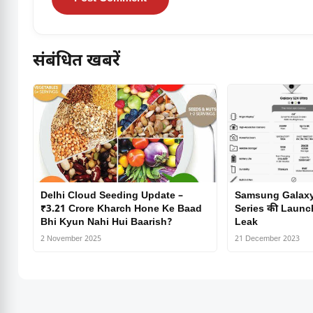
संबंधित खबरें
Delhi Cloud Seeding Update –
Samsung Galax
₹3.21 Crore Kharch Hone Ke Baad
Series की Launch
Bhi Kyun Nahi Hui Baarish?
Leak
2 November 2025
21 December 2023