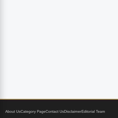
About Us
Category Page
Contact Us
Disclaimer
Editorial Team