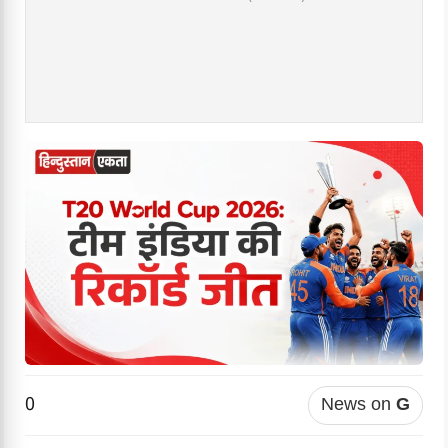
0
News on
G