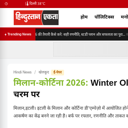
|
🌡️ दिल्ली 38°C
होम
पॉलिटिक्स
मनो
SSC CGL 2026 की तैयारी कैसे करें: सही रणनीति, स्टडी प्लान और सफलता का पूरा...
Trending News
06:3
Hindi News
/
खेलकूद
ई-पेपर
मिलान-कोर्टिना 2026:
Winter Oly
चरम पर
मिलान,इटली। इटली के मिलान और कोर्टिना डी'एम्पेज़ो में आयोजित
आकर्षण का केंद्र बनने जा रही है। बर्फ पर रफ्तार, रणनीति और ताकत क