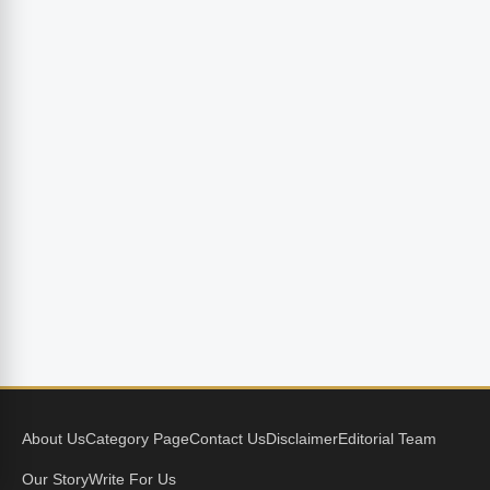
About Us
Category Page
Contact Us
Disclaimer
Editorial Team
Our Story
Write For Us