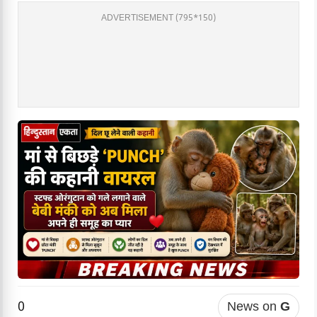
ADVERTISEMENT (795*150)
0
News on
G